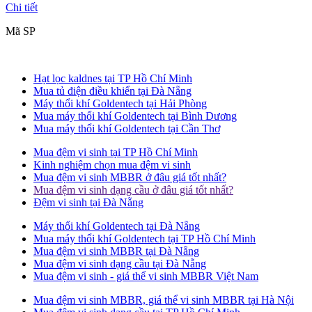
Chi tiết
Mã SP
Hạt lọc kaldnes tại TP Hồ Chí Minh
Mua tủ điện điều khiển tại Đà Nẵng
Máy thổi khí Goldentech tại Hải Phòng
Mua máy thổi khí Goldentech tại Bình Dương
Mua máy thổi khí Goldentech tại Cần Thơ
Mua đệm vi sinh tại TP Hồ Chí Minh
Kinh nghiệm chọn mua đệm vi sinh
Mua đệm vi sinh MBBR ở đâu giá tốt nhất?
Mua đệm vi sinh dạng cầu ở đâu giá tốt nhất?
Đệm vi sinh tại Đà Nẵng
Máy thổi khí Goldentech tại Đà Nẵng
Mua máy thổi khí Goldentech tại TP Hồ Chí Minh
Mua đệm vi sinh MBBR tại Đà Nẵng
Mua đệm vi sinh dạng cầu tại Đà Nẵng
Mua đệm vi sinh - giá thể vi sinh MBBR Việt Nam
Mua đệm vi sinh MBBR, giá thể vi sinh MBBR tại Hà Nội