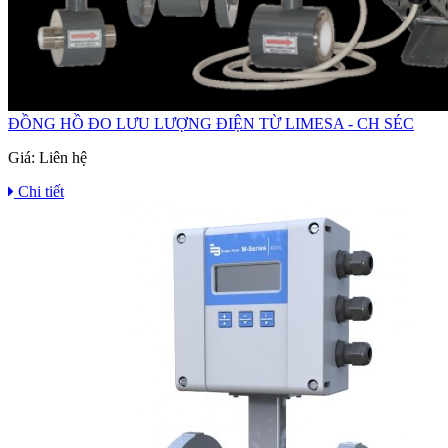
ĐỒNG HỒ ĐO LƯU LƯỢNG ĐIỆN TỪ LIMESA - CH SÉC
Giá:
Liên hệ
Chi tiết