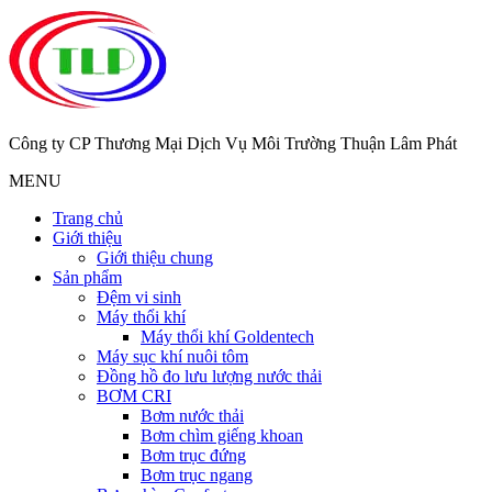
Công ty CP Thương Mại Dịch Vụ Môi Trường Thuận Lâm Phát
MENU
Trang chủ
Giới thiệu
Giới thiệu chung
Sản phẩm
Đệm vi sinh
Máy thổi khí
Máy thổi khí Goldentech
Máy sục khí nuôi tôm
Đồng hồ đo lưu lượng nước thải
BƠM CRI
Bơm nước thải
Bơm chìm giếng khoan
Bơm trục đứng
Bơm trục ngang