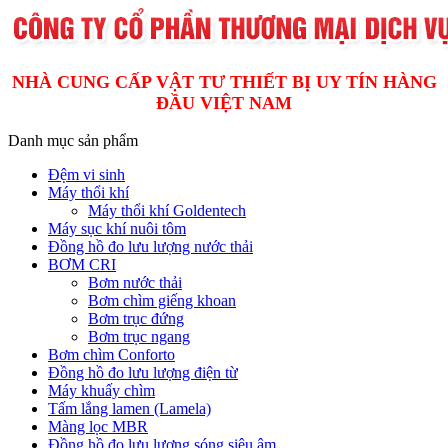
NHÀ CUNG CẤP VẬT TƯ THIẾT BỊ UY TÍN HÀNG
ĐẦU VIỆT NAM
Danh mục sản phẩm
Đệm vi sinh
Máy thổi khí
Máy thổi khí Goldentech
Máy sục khí nuôi tôm
Đồng hồ đo lưu lượng nước thải
BƠM CRI
Bơm nước thải
Bơm chìm giếng khoan
Bơm trục đứng
Bơm trục ngang
Bơm chìm Conforto
Đồng hồ đo lưu lượng điện từ
Máy khuấy chìm
Tấm lắng lamen (Lamela)
Màng lọc MBR
Đồng hồ đo lưu lượng sóng siêu âm