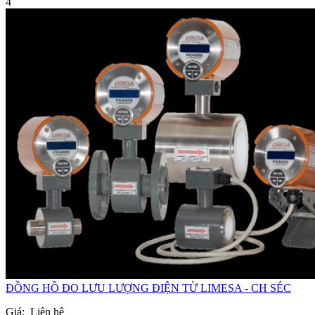
4
ĐỒNG HỒ ĐO LƯU LƯỢNG ĐIỆN TỪ LIMESA - CH SÉC
Giá:
Liên hệ