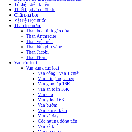
Tủ điện điều khiển
Thiết bị phân phối khí
Chất phá bọt
Vật liệu lọc nước
Than lọc nước
Than hoạt tính gáo dừa
Than Anthracite
Than viên nén
Than hấp phụ vàng
Than Jacobi
Than Norit
Van các loại
Van gang các loại
Van cổng - van 1 chiều
Van hơi gang - thép
Van giảm áp 16K
Van an toàn 16K
Van dao
Van y lọc 16K
Van bướm
Van bi mặt bích
Van xả đáy
Cốc ngưng đồng tiền
Van xả khí
Van qua dưa