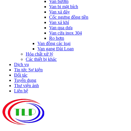
Van bướm
Van bi mặt bích
Van xả đáy
Cốc ngưng đồng tiền
Van xả khí
Van qua dưa
Van cửa inox 304
Rọ bơm
Van đồng các loại
Van gang Đài Loan
Hóa chất xử lý
Các thiết bị khác
Dịch vụ
Tin tức Sự kiện
Đối tác
Tuyển dụng
Thư viện ảnh
Liên hệ