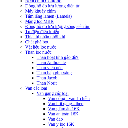
Bơm chìm Conforto
Đồng hồ đo lưu lượng điện từ
Máy khuấy chìm
Tấm lắng lamen (Lamela)
Màng lọc MBR
Đồng hồ đo lưu lượng sóng siêu âm
Tủ điện điều khiển
Thiết bị phân phối khí
Chất phá bọt
Vật liệu lọc nước
Than lọc nước
Than hoạt tính gáo dừa
Than Anthracite
Than viên nén
Than hấp phụ vàng
Than Jacobi
Than Norit
Van các loại
Van gang các loại
Van cổng - van 1 chiều
Van hơi gang - thép
Van giảm áp 16K
Van an toàn 16K
Van dao
Van y lọc 16K