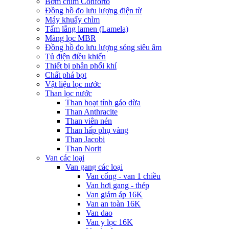
Bơm chìm Conforto
Đồng hồ đo lưu lượng điện từ
Máy khuấy chìm
Tấm lắng lamen (Lamela)
Màng lọc MBR
Đồng hồ đo lưu lượng sóng siêu âm
Tủ điện điều khiển
Thiết bị phân phối khí
Chất phá bọt
Vật liệu lọc nước
Than lọc nước
Than hoạt tính gáo dừa
Than Anthracite
Than viên nén
Than hấp phụ vàng
Than Jacobi
Than Norit
Van các loại
Van gang các loại
Van cổng - van 1 chiều
Van hơi gang - thép
Van giảm áp 16K
Van an toàn 16K
Van dao
Van y lọc 16K