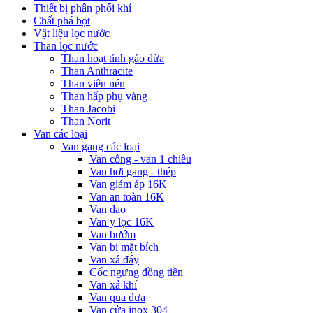
Thiết bị phân phối khí
Chất phá bọt
Vật liệu lọc nước
Than lọc nước
Than hoạt tính gáo dừa
Than Anthracite
Than viên nén
Than hấp phụ vàng
Than Jacobi
Than Norit
Van các loại
Van gang các loại
Van cổng - van 1 chiều
Van hơi gang - thép
Van giảm áp 16K
Van an toàn 16K
Van dao
Van y lọc 16K
Van bướm
Van bi mặt bích
Van xả đáy
Cốc ngưng đồng tiền
Van xả khí
Van qua dưa
Van cửa inox 304