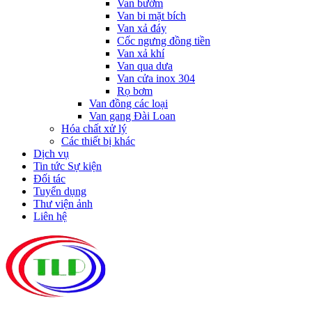
Van bướm
Van bi mặt bích
Van xả đáy
Cốc ngưng đồng tiền
Van xả khí
Van qua dưa
Van cửa inox 304
Rọ bơm
Van đồng các loại
Van gang Đài Loan
Hóa chất xử lý
Các thiết bị khác
Dịch vụ
Tin tức Sự kiện
Đối tác
Tuyển dụng
Thư viện ảnh
Liên hệ