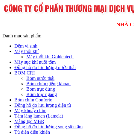
NHÀ C
Danh mục sản phẩm
Đệm vi sinh
Máy thổi khí
Máy thổi khí Goldentech
Máy sục khí nuôi tôm
Đồng hồ đo lưu lượng nước thải
BƠM CRI
Bơm nước thải
Bơm chìm giếng khoan
Bơm trục đứng
Bơm trục ngang
Bơm chìm Conforto
Đồng hồ đo lưu lượng điện từ
Máy khuấy chìm
Tấm lắng lamen (Lamela)
Màng lọc MBR
Đồng hồ đo lưu lượng sóng siêu âm
Tủ điện điều khiển