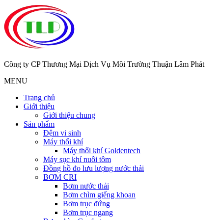
Công ty CP Thương Mại Dịch Vụ Môi Trường Thuận Lâm Phát
MENU
Trang chủ
Giới thiệu
Giới thiệu chung
Sản phẩm
Đệm vi sinh
Máy thổi khí
Máy thổi khí Goldentech
Máy sục khí nuôi tôm
Đồng hồ đo lưu lượng nước thải
BƠM CRI
Bơm nước thải
Bơm chìm giếng khoan
Bơm trục đứng
Bơm trục ngang