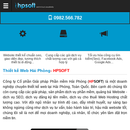
Trang chủ
0982.566.782
Dịch vụ
Thiết kế website
Dịch vụ Tên miền
Dịch vụ Web Hosting
Dịch vụ SEO
Email doanh nghiệp
THIẾT KẾ
DOMAIN
QUẢNG CÁO
Dịch vụ quản trị website
WEBSITE
HOSTING
TRỰC TUYẾN
Xây dựng phần mềm
Thiết kế Logo, Profile
Website thiết kế chuẩn seo,
Cung cấp các gói dịch vụ
Tối ưu hóa công cụ tìm
Khách hàng
giao diện đẹp, tương thích
chất lượng cao với giá cả
kiếm(Seo), Facebook Ads,
Kiến thức
thiết bị di động...
hợp lý
Google Ads...
Kiến thức Website
Thiết kế Web Hải Phòng
- HPSOFT
Domain - WebHosting
Internet và Email
Quản trị website
Công ty Cổ phần Giải pháp
Phần mềm Hải Phòng
(
HP
SOFT
) là một doanh
Tối ưu hóa web (SEO)
nghiệp chuyên
thiết kế web tại Hải Phòng
, Toàn Quốc. Bên cạnh đó chúng tôi
Thương mại điện tử
còn cung cấp các giải pháp, sản phẩm dịch vụ phần mềm, quảng bá Website -
Tài liệu thiết kế Web
Báo giá
dịch vụ SEO
, dịch vụ
đăng ký tên miền
, dịch vụ cho
thuê Web Hosting
chất
Thiết kế website
lượng cao. Với đội ngũ nhân sự trình độ cao, đầy nhiệt huyết, sự sáng tạo
Quảng cáo trực tuyến
không ngừng cũng như dịch vụ tư vấn, bảo hành bảo trì, hậu mãi website tốt,
Domain-Hosting
chúng tôi sẽ là nơi để mọi doanh nghiệp, cá nhân, tổ chức yên tâm đặt trọn
Quản trị website
niềm tin.
Liên hệ