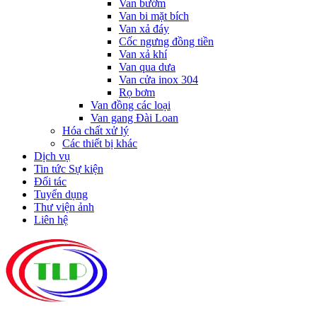
Van bướm
Van bi mặt bích
Van xả đáy
Cốc ngưng đồng tiền
Van xả khí
Van qua dưa
Van cửa inox 304
Rọ bơm
Van đồng các loại
Van gang Đài Loan
Hóa chất xử lý
Các thiết bị khác
Dịch vụ
Tin tức Sự kiện
Đối tác
Tuyển dụng
Thư viện ảnh
Liên hệ