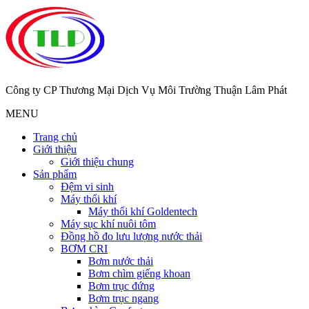
Công ty CP Thương Mại Dịch Vụ Môi Trường Thuận Lâm Phát
MENU
Trang chủ
Giới thiệu
Giới thiệu chung
Sản phẩm
Đệm vi sinh
Máy thổi khí
Máy thổi khí Goldentech
Máy sục khí nuôi tôm
Đồng hồ đo lưu lượng nước thải
BƠM CRI
Bơm nước thải
Bơm chìm giếng khoan
Bơm trục đứng
Bơm trục ngang