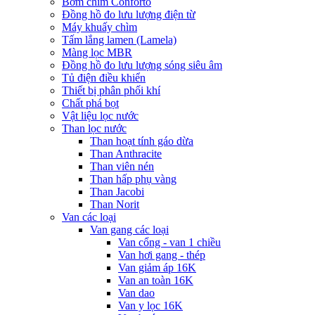
Bơm chìm Conforto
Đồng hồ đo lưu lượng điện từ
Máy khuấy chìm
Tấm lắng lamen (Lamela)
Màng lọc MBR
Đồng hồ đo lưu lượng sóng siêu âm
Tủ điện điều khiển
Thiết bị phân phối khí
Chất phá bọt
Vật liệu lọc nước
Than lọc nước
Than hoạt tính gáo dừa
Than Anthracite
Than viên nén
Than hấp phụ vàng
Than Jacobi
Than Norit
Van các loại
Van gang các loại
Van cổng - van 1 chiều
Van hơi gang - thép
Van giảm áp 16K
Van an toàn 16K
Van dao
Van y lọc 16K