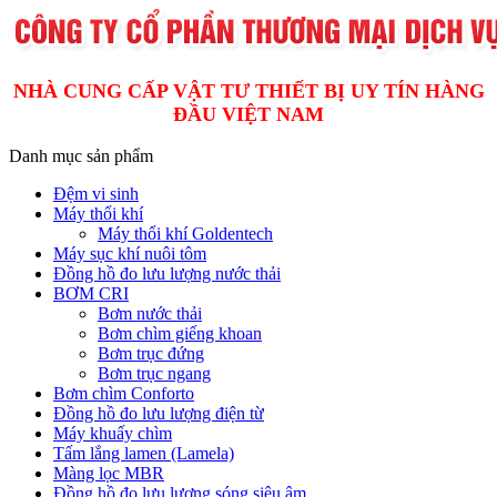
NHÀ CUNG CẤP VẬT TƯ THIẾT BỊ UY TÍN HÀNG
ĐẦU VIỆT NAM
Danh mục sản phẩm
Đệm vi sinh
Máy thổi khí
Máy thổi khí Goldentech
Máy sục khí nuôi tôm
Đồng hồ đo lưu lượng nước thải
BƠM CRI
Bơm nước thải
Bơm chìm giếng khoan
Bơm trục đứng
Bơm trục ngang
Bơm chìm Conforto
Đồng hồ đo lưu lượng điện từ
Máy khuấy chìm
Tấm lắng lamen (Lamela)
Màng lọc MBR
Đồng hồ đo lưu lượng sóng siêu âm