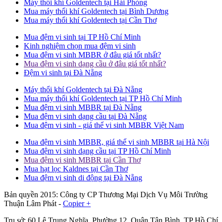
Máy thổi khí Goldentech tại Hải Phòng
Mua máy thổi khí Goldentech tại Bình Dương
Mua máy thổi khí Goldentech tại Cần Thơ
Mua đệm vi sinh tại TP Hồ Chí Minh
Kinh nghiệm chọn mua đệm vi sinh
Mua đệm vi sinh MBBR ở đâu giá tốt nhất?
Mua đệm vi sinh dạng cầu ở đâu giá tốt nhất?
Đệm vi sinh tại Đà Nẵng
Máy thổi khí Goldentech tại Đà Nẵng
Mua máy thổi khí Goldentech tại TP Hồ Chí Minh
Mua đệm vi sinh MBBR tại Đà Nẵng
Mua đệm vi sinh dạng cầu tại Đà Nẵng
Mua đệm vi sinh - giá thể vi sinh MBBR Việt Nam
Mua đệm vi sinh MBBR, giá thể vi sinh MBBR tại Hà Nội
Mua đệm vi sinh dạng cầu tại TP Hồ Chí Minh
Mua đệm vi sinh MBBR tại Cần Thơ
Mua hạt lọc Kaldnes tại Cần Thơ
Mua đệm vi sinh di động tại Đà Nẵng
Bản quyền 2015: Công ty CP Thương Mại Dịch Vụ Môi Trường
Thuận Lâm Phát -
Copier +
Trụ sở: 60 Lê Trung Nghĩa, Phường 12, Quận Tân Bình, TP Hồ Chí