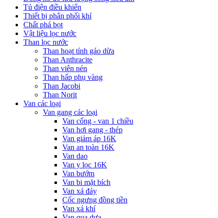
Tủ điện điều khiển
Thiết bị phân phối khí
Chất phá bọt
Vật liệu lọc nước
Than lọc nước
Than hoạt tính gáo dừa
Than Anthracite
Than viên nén
Than hấp phụ vàng
Than Jacobi
Than Norit
Van các loại
Van gang các loại
Van cổng - van 1 chiều
Van hơi gang - thép
Van giảm áp 16K
Van an toàn 16K
Van dao
Van y lọc 16K
Van bướm
Van bi mặt bích
Van xả đáy
Cốc ngưng đồng tiền
Van xả khí
Van qua dưa