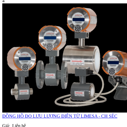
4
ĐỒNG HỒ ĐO LƯU LƯỢNG ĐIỆN TỪ LIMESA - CH SÉC
Giá:
Liên hệ