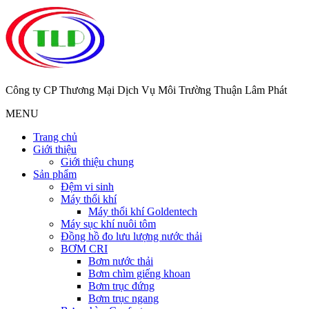
Công ty CP Thương Mại Dịch Vụ Môi Trường Thuận Lâm Phát
MENU
Trang chủ
Giới thiệu
Giới thiệu chung
Sản phẩm
Đệm vi sinh
Máy thổi khí
Máy thổi khí Goldentech
Máy sục khí nuôi tôm
Đồng hồ đo lưu lượng nước thải
BƠM CRI
Bơm nước thải
Bơm chìm giếng khoan
Bơm trục đứng
Bơm trục ngang