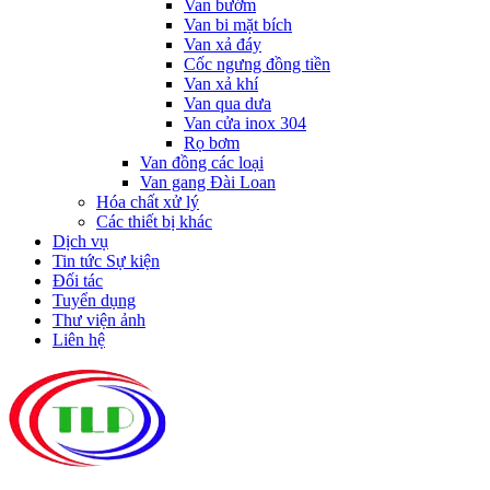
Van bướm
Van bi mặt bích
Van xả đáy
Cốc ngưng đồng tiền
Van xả khí
Van qua dưa
Van cửa inox 304
Rọ bơm
Van đồng các loại
Van gang Đài Loan
Hóa chất xử lý
Các thiết bị khác
Dịch vụ
Tin tức Sự kiện
Đối tác
Tuyển dụng
Thư viện ảnh
Liên hệ