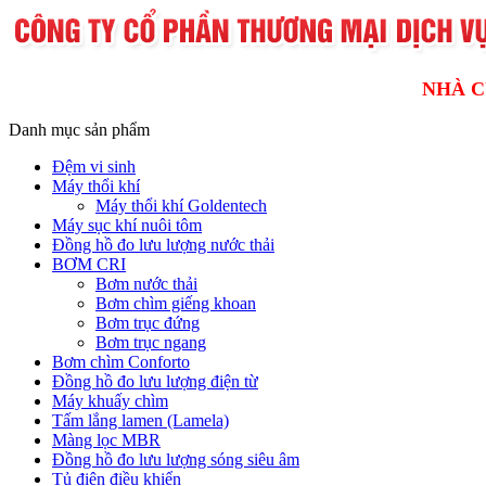
NHÀ C
Danh mục sản phẩm
Đệm vi sinh
Máy thổi khí
Máy thổi khí Goldentech
Máy sục khí nuôi tôm
Đồng hồ đo lưu lượng nước thải
BƠM CRI
Bơm nước thải
Bơm chìm giếng khoan
Bơm trục đứng
Bơm trục ngang
Bơm chìm Conforto
Đồng hồ đo lưu lượng điện từ
Máy khuấy chìm
Tấm lắng lamen (Lamela)
Màng lọc MBR
Đồng hồ đo lưu lượng sóng siêu âm
Tủ điện điều khiển