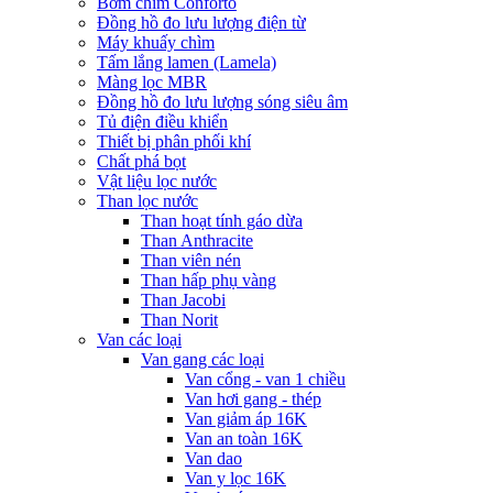
Bơm chìm Conforto
Đồng hồ đo lưu lượng điện từ
Máy khuấy chìm
Tấm lắng lamen (Lamela)
Màng lọc MBR
Đồng hồ đo lưu lượng sóng siêu âm
Tủ điện điều khiển
Thiết bị phân phối khí
Chất phá bọt
Vật liệu lọc nước
Than lọc nước
Than hoạt tính gáo dừa
Than Anthracite
Than viên nén
Than hấp phụ vàng
Than Jacobi
Than Norit
Van các loại
Van gang các loại
Van cổng - van 1 chiều
Van hơi gang - thép
Van giảm áp 16K
Van an toàn 16K
Van dao
Van y lọc 16K