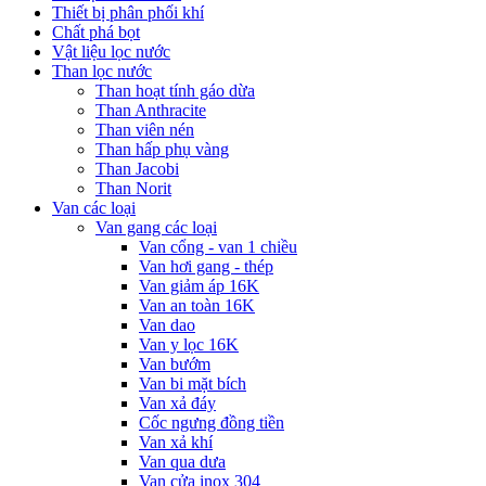
Thiết bị phân phối khí
Chất phá bọt
Vật liệu lọc nước
Than lọc nước
Than hoạt tính gáo dừa
Than Anthracite
Than viên nén
Than hấp phụ vàng
Than Jacobi
Than Norit
Van các loại
Van gang các loại
Van cổng - van 1 chiều
Van hơi gang - thép
Van giảm áp 16K
Van an toàn 16K
Van dao
Van y lọc 16K
Van bướm
Van bi mặt bích
Van xả đáy
Cốc ngưng đồng tiền
Van xả khí
Van qua dưa
Van cửa inox 304