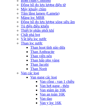
Bơm chìm Conforto
Đồng hồ đo lưu lượng điện từ
Máy khuấy chìm
Tấm lắng lamen (Lamela)
Màng lọc MBR
Đồng hồ đo lưu lượng sóng siêu âm
Tủ điện điều khiển
Thiết bị phân phối khí
Chất phá bọt
Vật liệu lọc nước
Than lọc nước
Than hoạt tính gáo dừa
Than Anthracite
Than viên nén
Than hấp phụ vàng
Than Jacobi
Than Norit
Van các loại
Van gang các loại
Van cổng - van 1 chiều
Van hơi gang - thép
Van giảm áp 16K
Van an toàn 16K
Van dao
Van y lọc 16K