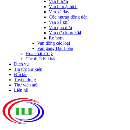
Van bướm
Van bi mặt bích
Van xả đáy
Cốc ngưng đồng tiền
Van xả khí
Van qua dưa
Van cửa inox 304
Rọ bơm
Van đồng các loại
Van gang Đài Loan
Hóa chất xử lý
Các thiết bị khác
Dịch vụ
Tin tức Sự kiện
Đối tác
Tuyển dụng
Thư viện ảnh
Liên hệ