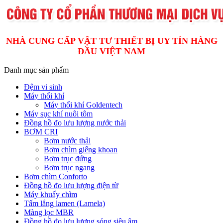
NHÀ CUNG CẤP VẬT TƯ THIẾT BỊ UY TÍN HÀNG
ĐẦU VIỆT NAM
Danh mục sản phẩm
Đệm vi sinh
Máy thổi khí
Máy thổi khí Goldentech
Máy sục khí nuôi tôm
Đồng hồ đo lưu lượng nước thải
BƠM CRI
Bơm nước thải
Bơm chìm giếng khoan
Bơm trục đứng
Bơm trục ngang
Bơm chìm Conforto
Đồng hồ đo lưu lượng điện từ
Máy khuấy chìm
Tấm lắng lamen (Lamela)
Màng lọc MBR
Đồng hồ đo lưu lượng sóng siêu âm