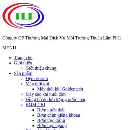
Công ty CP Thương Mại Dịch Vụ Môi Trường Thuận Lâm Phát
MENU
Trang chủ
Giới thiệu
Giới thiệu chung
Sản phẩm
Đệm vi sinh
Máy thổi khí
Máy thổi khí Goldentech
Máy sục khí nuôi tôm
Đồng hồ đo lưu lượng nước thải
BƠM CRI
Bơm nước thải
Bơm chìm giếng khoan
Bơm trục đứng
Bơm trục ngang