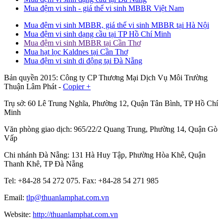
Mua đệm vi sinh - giá thể vi sinh MBBR Việt Nam
Mua đệm vi sinh MBBR, giá thể vi sinh MBBR tại Hà Nội
Mua đệm vi sinh dạng cầu tại TP Hồ Chí Minh
Mua đệm vi sinh MBBR tại Cần Thơ
Mua hạt lọc Kaldnes tại Cần Thơ
Mua đệm vi sinh di động tại Đà Nẵng
Bản quyền 2015: Công ty CP Thương Mại Dịch Vụ Môi Trường
Thuận Lâm Phát -
Copier +
Trụ sở: 60 Lê Trung Nghĩa, Phường 12, Quận Tân Bình, TP Hồ Chí
Minh
Văn phòng giao dịch: 965/22/2 Quang Trung, Phường 14, Quận Gò
Vấp
Chi nhánh Đà Nẵng: 131 Hà Huy Tập, Phường Hòa Khê, Quận
Thanh Khê, TP Đà Nẵng
Tel: +84-28 54 272 075. Fax: +84-28 54 271 985
Email:
tlp@thuanlamphat.com.vn
Website:
http://thuanlamphat.com.vn