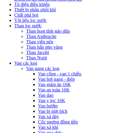
Tủ điện điều khiển
Thiết bị phân phối khí
Chất phá bọt
Vật liệu lọc nước
Than lọc nước
Than hoạt tính gáo dừa
Than Anthracite
Than viên nén
Than hấp phụ vàng
Than Jacobi
Than Norit
Van các loại
Van gang các loại
Van cổng - van 1 chiều
Van hơi gang - thép
Van giảm áp 16K
Van an toàn 16K
Van dao
Van y lọc 16K
Van bướm
Van bi mặt bích
Van xả đáy
Cốc ngưng đồng tiền
Van xả khí
Van qua dưa