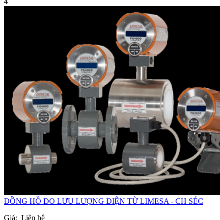
4
ĐỒNG HỒ ĐO LƯU LƯỢNG ĐIỆN TỪ LIMESA - CH SÉC
Giá:
Liên hệ