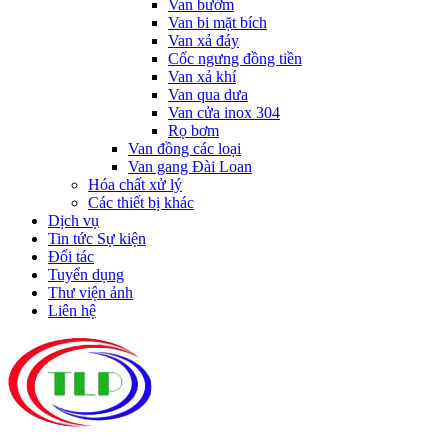
Van bướm
Van bi mặt bích
Van xả đáy
Cốc ngưng đồng tiền
Van xả khí
Van qua dưa
Van cửa inox 304
Rọ bơm
Van đồng các loại
Van gang Đài Loan
Hóa chất xử lý
Các thiết bị khác
Dịch vụ
Tin tức Sự kiện
Đối tác
Tuyển dụng
Thư viện ảnh
Liên hệ