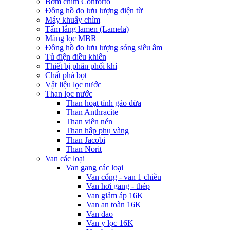
Bơm chìm Conforto
Đồng hồ đo lưu lượng điện từ
Máy khuấy chìm
Tấm lắng lamen (Lamela)
Màng lọc MBR
Đồng hồ đo lưu lượng sóng siêu âm
Tủ điện điều khiển
Thiết bị phân phối khí
Chất phá bọt
Vật liệu lọc nước
Than lọc nước
Than hoạt tính gáo dừa
Than Anthracite
Than viên nén
Than hấp phụ vàng
Than Jacobi
Than Norit
Van các loại
Van gang các loại
Van cổng - van 1 chiều
Van hơi gang - thép
Van giảm áp 16K
Van an toàn 16K
Van dao
Van y lọc 16K