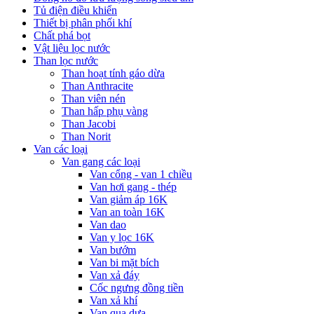
Tủ điện điều khiển
Thiết bị phân phối khí
Chất phá bọt
Vật liệu lọc nước
Than lọc nước
Than hoạt tính gáo dừa
Than Anthracite
Than viên nén
Than hấp phụ vàng
Than Jacobi
Than Norit
Van các loại
Van gang các loại
Van cổng - van 1 chiều
Van hơi gang - thép
Van giảm áp 16K
Van an toàn 16K
Van dao
Van y lọc 16K
Van bướm
Van bi mặt bích
Van xả đáy
Cốc ngưng đồng tiền
Van xả khí
Van qua dưa