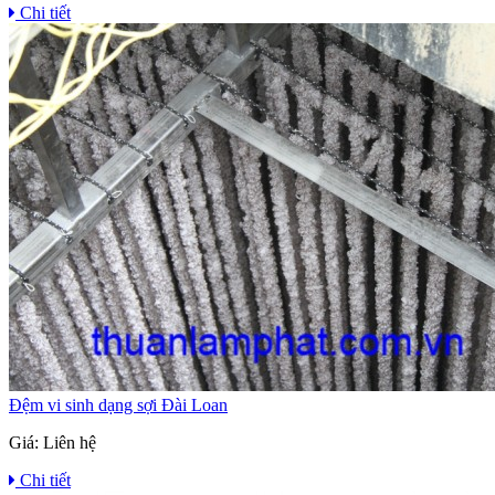
Chi tiết
Đệm vi sinh dạng sợi Đài Loan
Giá:
Liên hệ
Chi tiết