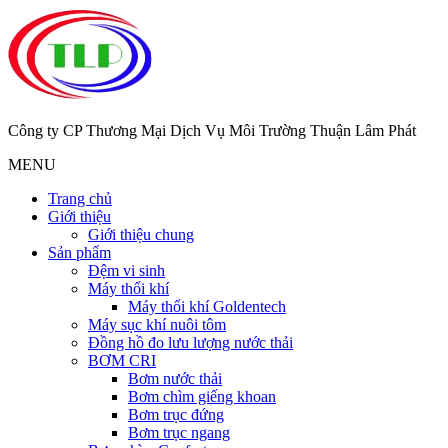
Công ty CP Thương Mại Dịch Vụ Môi Trường Thuận Lâm Phát
MENU
Trang chủ
Giới thiệu
Giới thiệu chung
Sản phẩm
Đệm vi sinh
Máy thổi khí
Máy thổi khí Goldentech
Máy sục khí nuôi tôm
Đồng hồ đo lưu lượng nước thải
BƠM CRI
Bơm nước thải
Bơm chìm giếng khoan
Bơm trục đứng
Bơm trục ngang