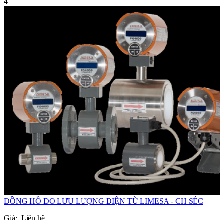
4
ĐỒNG HỒ ĐO LƯU LƯỢNG ĐIỆN TỪ LIMESA - CH SÉC
Giá:
Liên hệ