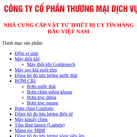
NHÀ CUNG CẤP VẬT TƯ THIẾT BỊ UY TÍN HÀNG
ĐẦU VIỆT NAM
Danh mục sản phẩm
Đệm vi sinh
Máy thổi khí
Máy thổi khí Goldentech
Máy sục khí nuôi tôm
Đồng hồ đo lưu lượng nước thải
BƠM CRI
Bơm nước thải
Bơm chìm giếng khoan
Bơm trục đứng
Bơm trục ngang
Bơm chìm Conforto
Đồng hồ đo lưu lượng điện từ
Máy khuấy chìm
Tấm lắng lamen (Lamela)
Màng lọc MBR
Đồng hồ đo lưu lượng sóng siêu âm