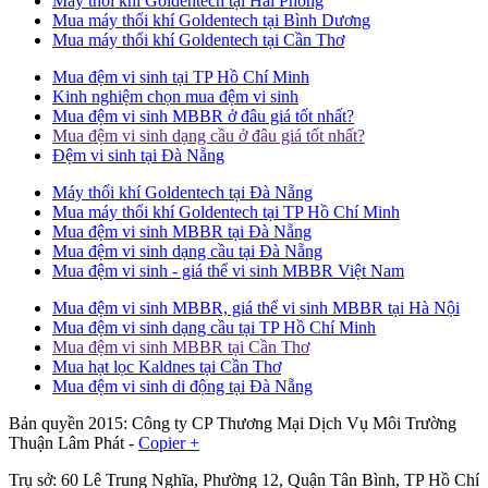
Máy thổi khí Goldentech tại Hải Phòng
Mua máy thổi khí Goldentech tại Bình Dương
Mua máy thổi khí Goldentech tại Cần Thơ
Mua đệm vi sinh tại TP Hồ Chí Minh
Kinh nghiệm chọn mua đệm vi sinh
Mua đệm vi sinh MBBR ở đâu giá tốt nhất?
Mua đệm vi sinh dạng cầu ở đâu giá tốt nhất?
Đệm vi sinh tại Đà Nẵng
Máy thổi khí Goldentech tại Đà Nẵng
Mua máy thổi khí Goldentech tại TP Hồ Chí Minh
Mua đệm vi sinh MBBR tại Đà Nẵng
Mua đệm vi sinh dạng cầu tại Đà Nẵng
Mua đệm vi sinh - giá thể vi sinh MBBR Việt Nam
Mua đệm vi sinh MBBR, giá thể vi sinh MBBR tại Hà Nội
Mua đệm vi sinh dạng cầu tại TP Hồ Chí Minh
Mua đệm vi sinh MBBR tại Cần Thơ
Mua hạt lọc Kaldnes tại Cần Thơ
Mua đệm vi sinh di động tại Đà Nẵng
Bản quyền 2015: Công ty CP Thương Mại Dịch Vụ Môi Trường
Thuận Lâm Phát -
Copier +
Trụ sở: 60 Lê Trung Nghĩa, Phường 12, Quận Tân Bình, TP Hồ Chí