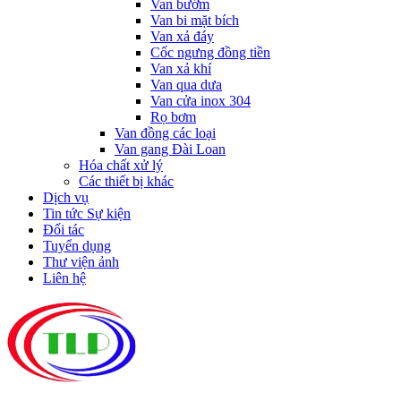
Van bướm
Van bi mặt bích
Van xả đáy
Cốc ngưng đồng tiền
Van xả khí
Van qua dưa
Van cửa inox 304
Rọ bơm
Van đồng các loại
Van gang Đài Loan
Hóa chất xử lý
Các thiết bị khác
Dịch vụ
Tin tức Sự kiện
Đối tác
Tuyển dụng
Thư viện ảnh
Liên hệ