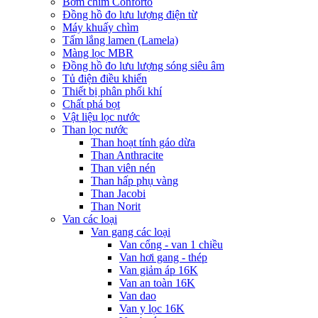
Bơm chìm Conforto
Đồng hồ đo lưu lượng điện từ
Máy khuấy chìm
Tấm lắng lamen (Lamela)
Màng lọc MBR
Đồng hồ đo lưu lượng sóng siêu âm
Tủ điện điều khiển
Thiết bị phân phối khí
Chất phá bọt
Vật liệu lọc nước
Than lọc nước
Than hoạt tính gáo dừa
Than Anthracite
Than viên nén
Than hấp phụ vàng
Than Jacobi
Than Norit
Van các loại
Van gang các loại
Van cổng - van 1 chiều
Van hơi gang - thép
Van giảm áp 16K
Van an toàn 16K
Van dao
Van y lọc 16K