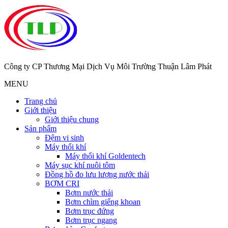
Công ty CP Thương Mại Dịch Vụ Môi Trường Thuận Lâm Phát
MENU
Trang chủ
Giới thiệu
Giới thiệu chung
Sản phẩm
Đệm vi sinh
Máy thổi khí
Máy thổi khí Goldentech
Máy sục khí nuôi tôm
Đồng hồ đo lưu lượng nước thải
BƠM CRI
Bơm nước thải
Bơm chìm giếng khoan
Bơm trục đứng
Bơm trục ngang