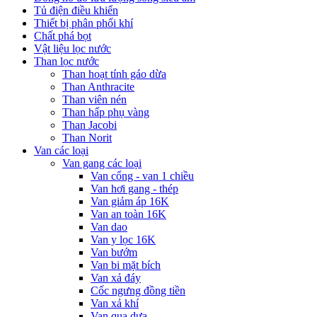
Tủ điện điều khiển
Thiết bị phân phối khí
Chất phá bọt
Vật liệu lọc nước
Than lọc nước
Than hoạt tính gáo dừa
Than Anthracite
Than viên nén
Than hấp phụ vàng
Than Jacobi
Than Norit
Van các loại
Van gang các loại
Van cổng - van 1 chiều
Van hơi gang - thép
Van giảm áp 16K
Van an toàn 16K
Van dao
Van y lọc 16K
Van bướm
Van bi mặt bích
Van xả đáy
Cốc ngưng đồng tiền
Van xả khí
Van qua dưa