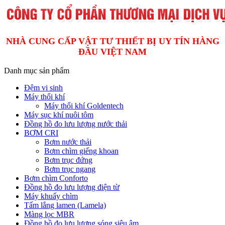
NHÀ CUNG CẤP VẬT TƯ THIẾT BỊ UY TÍN HÀNG
ĐẦU VIỆT NAM
Danh mục sản phẩm
Đệm vi sinh
Máy thổi khí
Máy thổi khí Goldentech
Máy sục khí nuôi tôm
Đồng hồ đo lưu lượng nước thải
BƠM CRI
Bơm nước thải
Bơm chìm giếng khoan
Bơm trục đứng
Bơm trục ngang
Bơm chìm Conforto
Đồng hồ đo lưu lượng điện từ
Máy khuấy chìm
Tấm lắng lamen (Lamela)
Màng lọc MBR
Đồng hồ đo lưu lượng sóng siêu âm