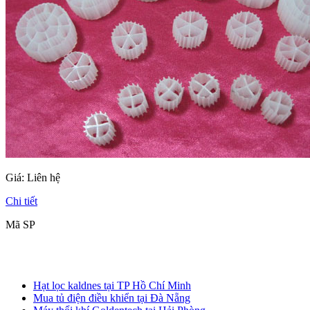
Giá:
Liên hệ
Chi tiết
Mã SP
Hạt lọc kaldnes tại TP Hồ Chí Minh
Mua tủ điện điều khiển tại Đà Nẵng