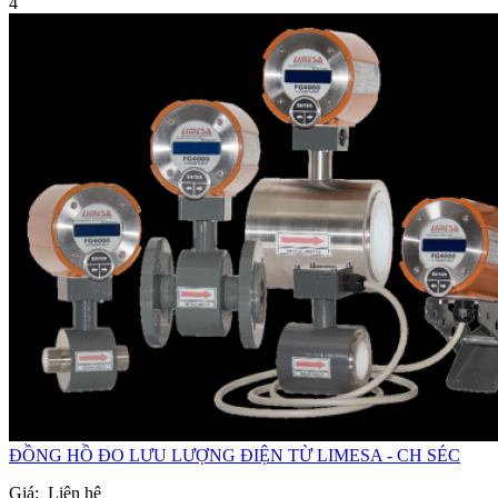
4
ĐỒNG HỒ ĐO LƯU LƯỢNG ĐIỆN TỪ LIMESA - CH SÉC
Giá:
Liên hệ